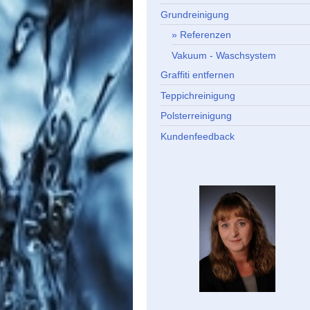
Grundreinigung
Referenzen
Vakuum - Waschsystem
Graffiti entfernen
Teppichreinigung
Polsterreinigung
Kundenfeedback