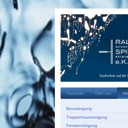
Sauberkeit, auf die
Startseite
Über uns
Un
Büroreinigung
Treppenhausreinigung
Fensterreinigung