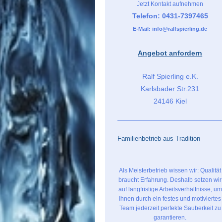
Jetzt Kontakt aufnehmen
Telefon: 0431-7397465
E-Mail: info@ralfspierling.de
Angebot anfordern
Ralf Spierling e.K.
Karlsbader Str.231
24146 Kiel
Familienbetrieb aus Tradition
Als Meisterbetrieb wissen wir: Qualität
braucht Erfahrung. Deshalb setzen wir
auf langfristige Arbeitsverhältnisse, um
Ihnen durch ein festes und motiviertes
Team jederzeit perfekte Sauberkeit zu
garantieren.